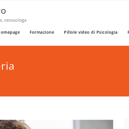
ro
ia, sessuologa
Homepage
Formazione
Pillole video di Psicologia
ria