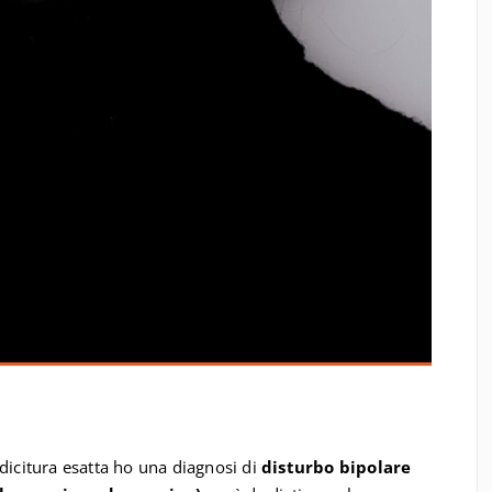
a dicitura esatta ho una diagnosi di
disturbo bipolare