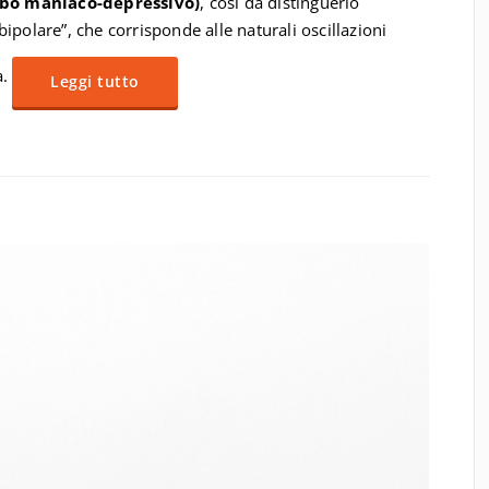
bo maniaco-depressivo)
, così da distinguerlo
ipolare”, che corrisponde alle naturali oscillazioni
a.
Leggi tutto