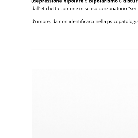
(depressione bipolare
o
bipolarismo
o
distur
dall’etichetta comune in senso canzonatorio “sei b
d’umore, da non identificarci nella psicopatologi