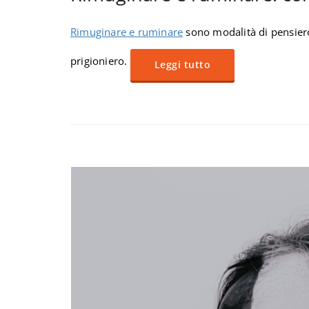
Rimuginare e ruminare
sono modalità di pensiero
prigioniero.
Leggi tutto