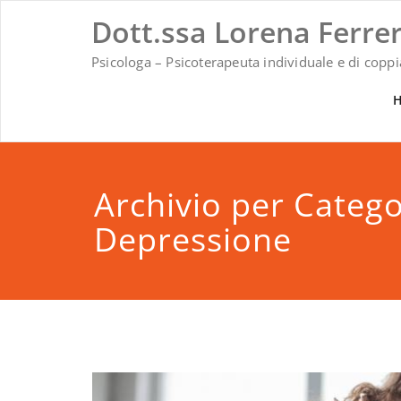
Vai
Dott.ssa Lorena Ferre
al
contenuto
Psicologa – Psicoterapeuta individuale e di copp
Archivio per Catego
Depressione