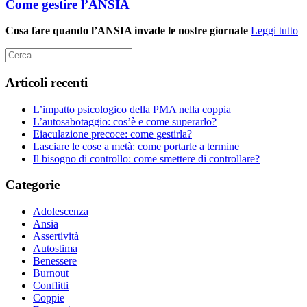
Come gestire l’ANSIA
Cosa fare quando l’ANSIA invade le nostre giornate
Leggi tutto
Articoli recenti
L’impatto psicologico della PMA nella coppia
L’autosabotaggio: cos’è e come superarlo?
Eiaculazione precoce: come gestirla?
Lasciare le cose a metà: come portarle a termine
Il bisogno di controllo: come smettere di controllare?
Categorie
Adolescenza
Ansia
Assertività
Autostima
Benessere
Burnout
Conflitti
Coppie