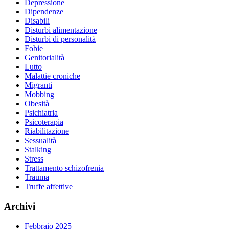
Depressione
Dipendenze
Disabili
Disturbi alimentazione
Disturbi di personalità
Fobie
Genitorialità
Lutto
Malattie croniche
Migranti
Mobbing
Obesità
Psichiatria
Psicoterapia
Riabilitazione
Sessualità
Stalking
Stress
Trattamento schizofrenia
Trauma
Truffe affettive
Archivi
Febbraio 2025