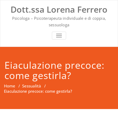
Vai
Dott.ssa Lorena Ferrero
al
contenuto
Psicologa – Psicoterapeuta individuale e di coppia,
sessuologa
MOSTRA O NASCONDI LA NAVIG
Eiaculazione precoce:
come gestirla?
Home
/
Sessualità
/
Eiaculazione precoce: come gestirla?