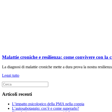
Malattie croniche e resilienza: come convivere con la c
La diagnosi di malattie croniche mette a dura prova la nostra resilienz
Leggi tutto
Articoli recenti
L’impatto psicologico della PMA nella coppia
L’autosabotaggio: cos’è e come superarlo?