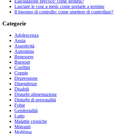
Eiaculazione precoce: come gestirla?
Lasciare le cose a metà: come portarle a termine
Il bisogno di controllo: come smettere di controllare?
Categorie
Adolescenza
Ansia
Assertività
Autostima
Benessere
Burnout
Conflitti
Coppie
Depressione
Dipendenze
Disabili
Disturbi alimentazione
Disturbi di personalità
Fobie
Genitorialità
Lutto
Malattie croniche
Migranti
Mobbing