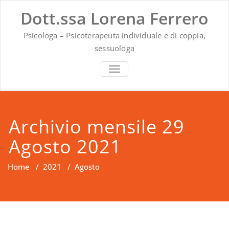
Vai
Dott.ssa Lorena Ferrero
al
contenuto
Psicologa – Psicoterapeuta individuale e di coppia,
sessuologa
MOSTRA O NASCONDI LA NAVIG
Archivio mensile 29
Agosto 2021
Home
/
2021
/
Agosto