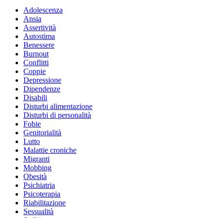
Adolescenza
Ansia
Assertività
Autostima
Benessere
Burnout
Conflitti
Coppie
Depressione
Dipendenze
Disabili
Disturbi alimentazione
Disturbi di personalità
Fobie
Genitorialità
Lutto
Malattie croniche
Migranti
Mobbing
Obesità
Psichiatria
Psicoterapia
Riabilitazione
Sessualità