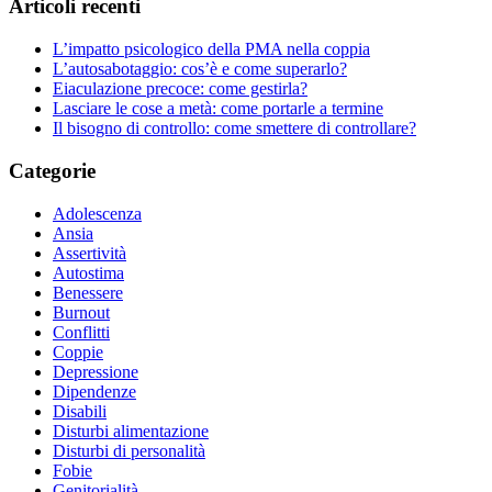
Articoli recenti
L’impatto psicologico della PMA nella coppia
L’autosabotaggio: cos’è e come superarlo?
Eiaculazione precoce: come gestirla?
Lasciare le cose a metà: come portarle a termine
Il bisogno di controllo: come smettere di controllare?
Categorie
Adolescenza
Ansia
Assertività
Autostima
Benessere
Burnout
Conflitti
Coppie
Depressione
Dipendenze
Disabili
Disturbi alimentazione
Disturbi di personalità
Fobie
Genitorialità