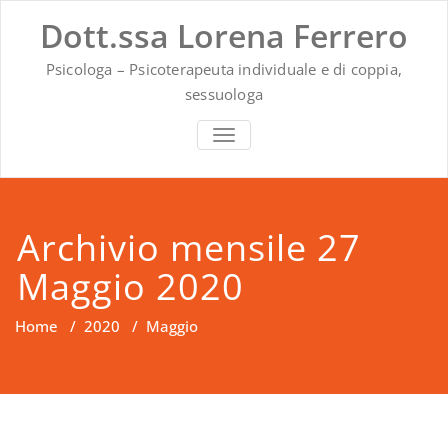
Vai
Dott.ssa Lorena Ferrero
al
contenuto
Psicologa – Psicoterapeuta individuale e di coppia,
sessuologa
MOSTRA O NASCONDI LA NAVIG
Archivio mensile 27
Maggio 2020
Home
/
2020
/
Maggio