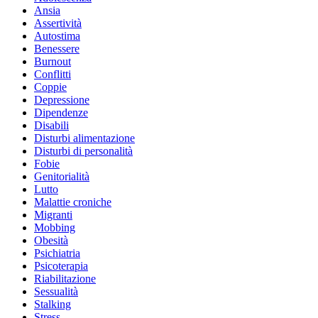
Ansia
Assertività
Autostima
Benessere
Burnout
Conflitti
Coppie
Depressione
Dipendenze
Disabili
Disturbi alimentazione
Disturbi di personalità
Fobie
Genitorialità
Lutto
Malattie croniche
Migranti
Mobbing
Obesità
Psichiatria
Psicoterapia
Riabilitazione
Sessualità
Stalking
Stress