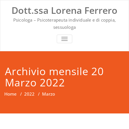
Vai
Dott.ssa Lorena Ferrero
al
contenuto
Psicologa – Psicoterapeuta individuale e di coppia,
sessuologa
MOSTRA O NASCONDI LA NAVIG
Archivio mensile 20
Marzo 2022
Home
/
2022
/
Marzo