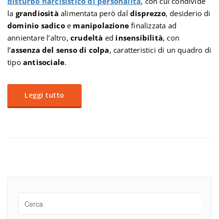
disturbo narcisistico di personalità
, con cui condivide
la
grandiosità
alimentata però dal
disprezzo
, desiderio di
dominio sadico
e
manipolazione
finalizzata ad
annientare l’altro,
crudeltà
ed
insensibilità
, con
l’
assenza del senso di colpa
, caratteristici di un quadro di
tipo
antisociale
.
Leggi tutto