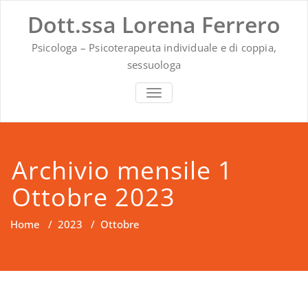
Vai
Dott.ssa Lorena Ferrero
al
contenuto
Psicologa – Psicoterapeuta individuale e di coppia,
sessuologa
MOSTRA O NASCONDI LA NAVIG
Archivio mensile 1
Ottobre 2023
Home
/
2023
/
Ottobre