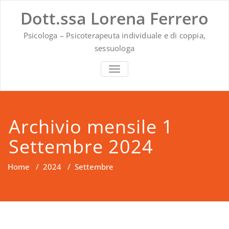
Vai
Dott.ssa Lorena Ferrero
al
contenuto
Psicologa – Psicoterapeuta individuale e di coppia,
sessuologa
MOSTRA O NASCONDI LA NAVIG
Archivio mensile 1
Settembre 2024
Home
/
2024
/
Settembre