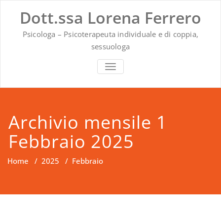
Vai
Dott.ssa Lorena Ferrero
al
contenuto
Psicologa – Psicoterapeuta individuale e di coppia,
sessuologa
MOSTRA O NASCONDI LA NAVIG
Archivio mensile 1
Febbraio 2025
Home
/
2025
/
Febbraio