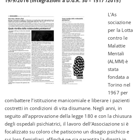
19/9/2016 (Integrazioni a D.G.R. 30 – 1517 /2015)
L’As
sociazione
per la Lotta
contro le
Malattie
Mentali
(ALMM) è
stata
fondata a
Torino nel
1967 per
combattere l’istituzione manicomiale e liberare i pazienti
costretti in condizioni di vita disumane. Negli anni, in
seguito all’approvazione della legge 180 e con la chiusura
degli ospedali psichiatrici, il lavoro dell’Associazione si è
focalizzato su coloro che patiscono un disagio psichico e
sui loro famigliari, affinché ne sia garantita la dignità in