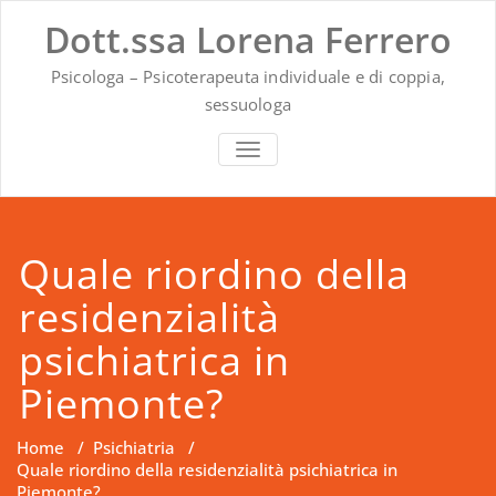
Vai
Dott.ssa Lorena Ferrero
al
contenuto
Psicologa – Psicoterapeuta individuale e di coppia,
sessuologa
MOSTRA O NASCONDI LA NAVIG
Quale riordino della
residenzialità
psichiatrica in
Piemonte?
Home
/
Psichiatria
/
Quale riordino della residenzialità psichiatrica in
Piemonte?