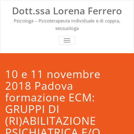
Vai
Dott.ssa Lorena Ferrero
al
contenuto
Psicologa – Psicoterapeuta individuale e di coppia,
sessuologa
MOSTRA O NASCONDI LA NAVIG
10 e 11 novembre
2018 Padova
formazione ECM:
GRUPPI DI
(RI)ABILITAZIONE
PSICHIATRICA E/O