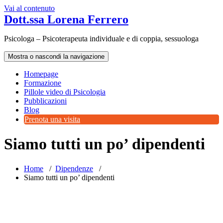
Vai al contenuto
Dott.ssa Lorena Ferrero
Psicologa – Psicoterapeuta individuale e di coppia, sessuologa
Mostra o nascondi la navigazione
Homepage
Formazione
Pillole video di Psicologia
Pubblicazioni
Blog
Prenota una visita
Siamo tutti un po’ dipendenti
Home
/
Dipendenze
/
Siamo tutti un po’ dipendenti