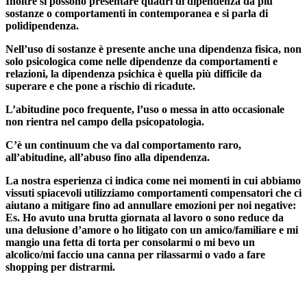
Inoltre si possono presentare quadri di dipendenza da più
sostanze o comportamenti in contemporanea e si parla di
polidipendenza.
Nell’uso di sostanze è presente anche una dipendenza fisica, non
solo psicologica come nelle dipendenze da comportamenti e
relazioni, la dipendenza psichica è quella più difficile da
superare e che pone a rischio di ricadute.
L’abitudine poco frequente, l’uso o messa in atto occasionale
non rientra nel campo della psicopatologia.
C’è un continuum che va dal comportamento raro,
all’abitudine, all’abuso fino alla dipendenza.
La nostra esperienza ci indica come nei momenti in cui abbiamo
vissuti spiacevoli utilizziamo comportamenti compensatori che ci
aiutano a mitigare fino ad annullare emozioni per noi negative:
Es. Ho avuto una brutta giornata al lavoro o sono reduce da
una delusione d’amore o ho litigato con un amico/familiare e mi
mangio una fetta di torta per consolarmi o mi bevo un
alcolico/mi faccio una canna per rilassarmi o vado a fare
shopping per distrarmi.