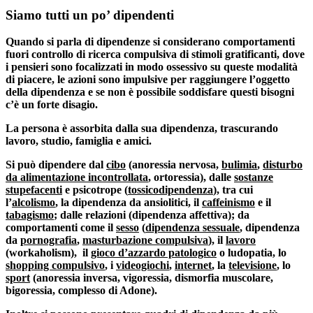
Siamo tutti un po’ dipendenti
Quando si parla di dipendenze si considerano comportamenti
fuori controllo di ricerca compulsiva di stimoli gratificanti, dove
i pensieri sono focalizzati in modo ossessivo su queste modalità
di piacere, le azioni sono impulsive per raggiungere l’oggetto
della dipendenza e se non è possibile soddisfare questi bisogni
c’è un forte disagio.
La persona è assorbita dalla sua dipendenza, trascurando
lavoro, studio, famiglia e amici.
Si può dipendere dal
cibo
(anoressia nervosa,
bulimia
,
disturbo
da alimentazione incontrollata
, ortoressia), dalle
sostanze
stupefacenti
e psicotrope (
tossicodipendenza
), tra cui
l’
alcolismo
, la dipendenza da ansiolitici, il
caffeinismo
e il
tabagismo
; dalle relazioni (dipendenza affettiva); da
comportamenti come il
sesso
(
dipendenza sessuale
, dipendenza
da
pornografia
,
masturbazione compulsiva
), il
lavoro
(workaholism), il
gioco d’azzardo patologico
o ludopatia, lo
shopping compulsivo
, i
videogiochi
,
internet
, la
televisione
, lo
sport
(anoressia inversa, vigoressia, dismorfia muscolare,
bigoressia, complesso di Adone).