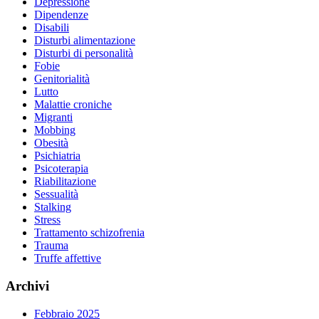
Depressione
Dipendenze
Disabili
Disturbi alimentazione
Disturbi di personalità
Fobie
Genitorialità
Lutto
Malattie croniche
Migranti
Mobbing
Obesità
Psichiatria
Psicoterapia
Riabilitazione
Sessualità
Stalking
Stress
Trattamento schizofrenia
Trauma
Truffe affettive
Archivi
Febbraio 2025