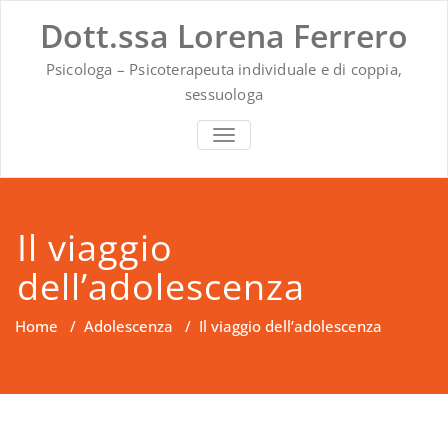
Vai
Dott.ssa Lorena Ferrero
al
contenuto
Psicologa – Psicoterapeuta individuale e di coppia,
sessuologa
MOSTRA O NASCONDI LA NAVIG
Il viaggio
dell’adolescenza
Home
/
Adolescenza
/
Il viaggio dell’adolescenza