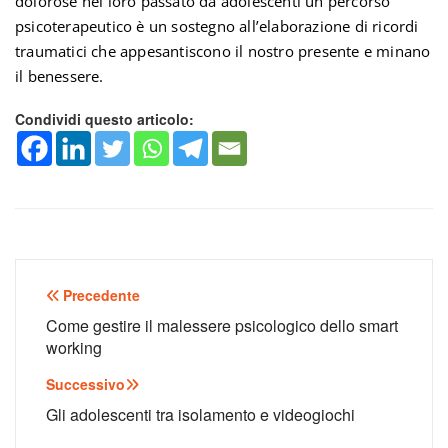
dolorose nel loro passato da adolescenti un percorso
psicoterapeutico è un sostegno all’elaborazione di ricordi
traumatici che appesantiscono il nostro presente e minano
il benessere.
Condividi questo articolo:
Navigazione
Precedente
articoli
Come gestire il malessere psicologico dello smart
working
Successivo
Gli adolescenti tra isolamento e videogiochi