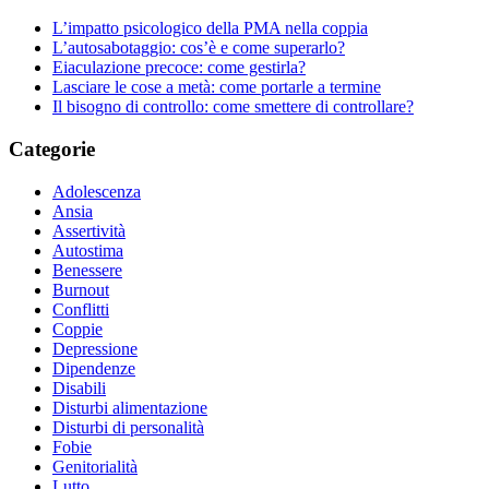
L’impatto psicologico della PMA nella coppia
L’autosabotaggio: cos’è e come superarlo?
Eiaculazione precoce: come gestirla?
Lasciare le cose a metà: come portarle a termine
Il bisogno di controllo: come smettere di controllare?
Categorie
Adolescenza
Ansia
Assertività
Autostima
Benessere
Burnout
Conflitti
Coppie
Depressione
Dipendenze
Disabili
Disturbi alimentazione
Disturbi di personalità
Fobie
Genitorialità
Lutto