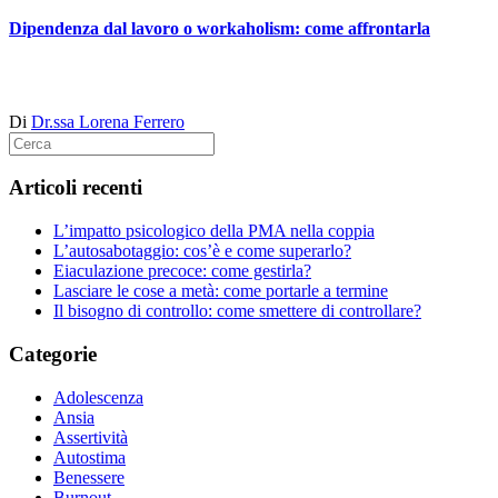
Dipendenza dal lavoro o workaholism: come affrontarla
Di
Dr.ssa Lorena Ferrero
Articoli recenti
L’impatto psicologico della PMA nella coppia
L’autosabotaggio: cos’è e come superarlo?
Eiaculazione precoce: come gestirla?
Lasciare le cose a metà: come portarle a termine
Il bisogno di controllo: come smettere di controllare?
Categorie
Adolescenza
Ansia
Assertività
Autostima
Benessere
Burnout