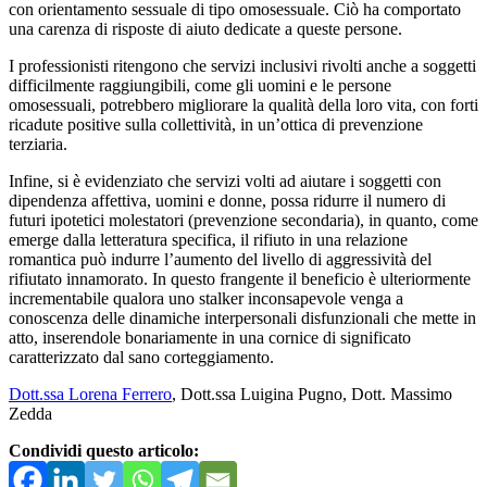
con orientamento sessuale di tipo omosessuale. Ciò ha comportato
una carenza di risposte di aiuto dedicate a queste persone.
I professionisti ritengono che servizi inclusivi rivolti anche a soggetti
difficilmente raggiungibili, come gli uomini e le persone
omosessuali, potrebbero migliorare la qualità della loro vita, con forti
ricadute positive sulla collettività, in un’ottica di prevenzione
terziaria.
Infine, si è evidenziato che servizi volti ad aiutare i soggetti con
dipendenza affettiva, uomini e donne, possa ridurre il numero di
futuri ipotetici molestatori (prevenzione secondaria), in quanto, come
emerge dalla letteratura specifica, il rifiuto in una relazione
romantica può indurre l’aumento del livello di aggressività del
rifiutato innamorato. In questo frangente il beneficio è ulteriormente
incrementabile qualora uno stalker inconsapevole venga a
conoscenza delle dinamiche interpersonali disfunzionali che mette in
atto, inserendole bonariamente in una cornice di significato
caratterizzato dal sano corteggiamento.
Dott.ssa Lorena Ferrero
, Dott.ssa Luigina Pugno, Dott. Massimo
Zedda
Condividi questo articolo: