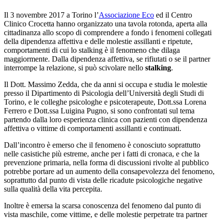
Il 3 novembre 2017 a Torino l’
Associazione Eco
ed il Centro
Clinico Crocetta hanno organizzato una tavola rotonda, aperta alla
cittadinanza allo scopo di comprendere a fondo i fenomeni collegati
della dipendenza affettiva e delle molestie assillanti e ripetute,
comportamenti di cui lo stalking è il fenomeno che dilaga
maggiormente. Dalla dipendenza affettiva, se rifiutati o se il partner
interrompe la relazione, si può scivolare nello
stalking
.
Il Dott. Massimo Zedda, che da anni si occupa e studia le molestie
presso il Dipartimento di Psicologia dell’Università degli Studi di
Torino, e le colleghe psicologhe e psicoterapeute, Dott.ssa Lorena
Ferrero e Dott.ssa Luigina Pugno, si sono confrontati sul tema
partendo dalla loro esperienza clinica con pazienti con dipendenza
affettiva o vittime di comportamenti assillanti e continuati.
Dall’incontro è emerso che il fenomeno è conosciuto soprattutto
nelle casistiche più estreme, anche per i fatti di cronaca, e che la
prevenzione primaria, nella forma di discussioni rivolte al pubblico
potrebbe portare ad un aumento della consapevolezza del fenomeno,
soprattutto dal punto di vista delle ricadute psicologiche negative
sulla qualità della vita percepita.
Inoltre è emersa la scarsa conoscenza del fenomeno dal punto di
vista maschile, come vittime, e delle molestie perpetrate tra partner